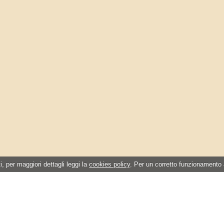
i, per maggiori dettagli leggi la
cookies policy
. Per un corretto funzionamento