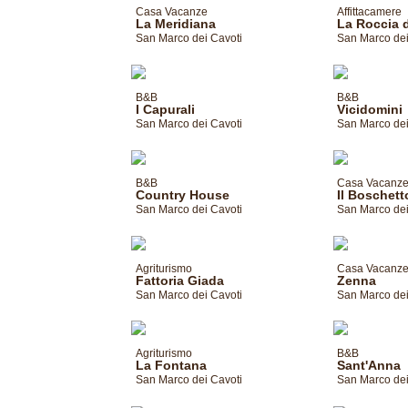
Casa Vacanze
Affittacamere
La Meridiana
La Roccia d
San Marco dei Cavoti
San Marco dei
B&B
B&B
I Capurali
Vicidomini
San Marco dei Cavoti
San Marco dei
B&B
Casa Vacanz
Country House
Il Boschett
San Marco dei Cavoti
San Marco dei
Agriturismo
Casa Vacanz
Fattoria Giada
Zenna
San Marco dei Cavoti
San Marco dei
Agriturismo
B&B
La Fontana
Sant'Anna
San Marco dei Cavoti
San Marco dei