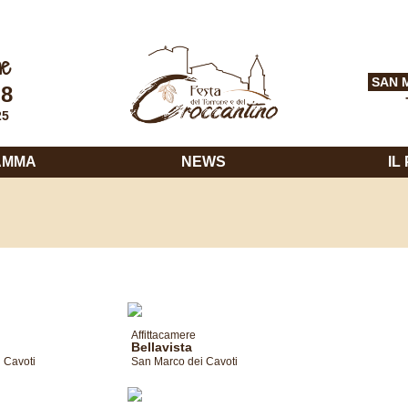
ne
SAN 
 8
25
AMMA
NEWS
IL
Affittacamere
Bellavista
 Cavoti
San Marco dei Cavoti