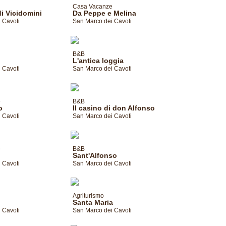
Casa Vacanze
i Vicidomini
Da Peppe e Melina
 Cavoti
San Marco dei Cavoti
B&B
L'antica loggia
 Cavoti
San Marco dei Cavoti
e
B&B
o
Il casino di don Alfonso
 Cavoti
San Marco dei Cavoti
e
B&B
Sant'Alfonso
 Cavoti
San Marco dei Cavoti
Agriturismo
Santa Maria
 Cavoti
San Marco dei Cavoti