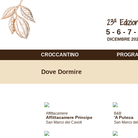
a
23
Edizio
5 - 6 - 7 -
DICEMBRE 20
CROCCANTINO
PROGR
Dove Dormire
Affittacamere
B&B
Affittacamere Principe
'A Puteca
San Marco dei Cavoti
San Marco dei