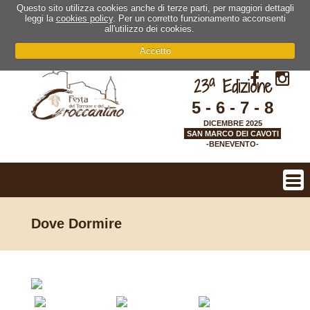
Questo sito utilizza cookies anche di terze parti, per maggiori dettagli
leggi la
cookies policy
. Per un corretto funzionamento acconsenti
all'utilizzo dei cookies.
Accetto
a
23
Edizione
5 - 6 - 7 - 8
DICEMBRE 2025
SAN MARCO DEI CAVOTI
-BENEVENTO-
Dove Dormire