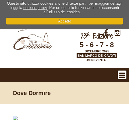
Questo sito utilizza cookies anche di terze parti, per maggiori dettagli
leggi la
cookies policy
. Per un corretto funzionamento acconsenti
all'utilizzo dei cookies.
Accetto
a
23
Edizione
5 - 6 - 7 - 8
DICEMBRE 2025
SAN MARCO DEI CAVOTI
-BENEVENTO-
Dove Dormire