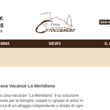
ne
SAN 
 8
25
AMMA
NEWS
IL
asa Vacanze La Meridiana
a casa vacanze "La Meridiana" è la soluzione
deale per le famiglie, coppie o i gruppi di amici in
erca di un alloggio indipendente e dotato di ogni