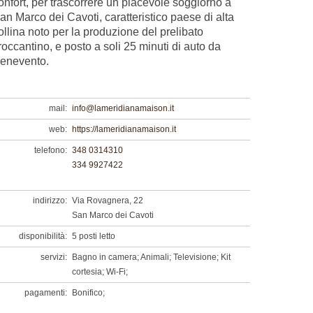
onfort, per trascorrere un piacevole soggiorno a
an Marco dei Cavoti, caratteristico paese di alta
ollina noto per la produzione del prelibato
roccantino, e posto a soli 25 minuti di auto da
enevento.
mail:
info@lameridianamaison.it
web:
https://lameridianamaison.it
telefono:
348 0314310
334 9927422
indirizzo:
Via Rovagnera, 22
San Marco dei Cavoti
disponibilità:
5 posti letto
servizi:
Bagno in camera; Animali; Televisione; Kit
cortesia; Wi-Fi;
pagamenti:
Bonifico;