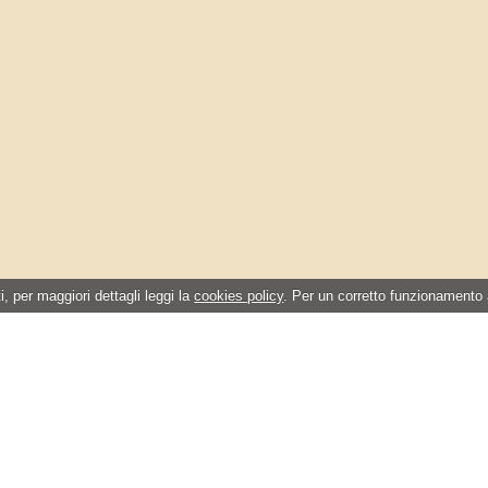
i, per maggiori dettagli leggi la
cookies policy
. Per un corretto funzionamento