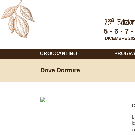
a
23
Edizio
5 - 6 - 7 -
DICEMBRE 20
CROCCANTINO
PROGR
Dove Dormire
C
L
i
c