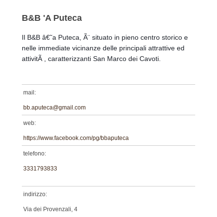
B&B 'A Puteca
Il B&B â€˜a Puteca, Ã¨ situato in pieno centro storico e
nelle immediate vicinanze delle principali attrattive ed
attivitÃ , caratterizzanti San Marco dei Cavoti.
mail:
bb.aputeca@gmail.com
web:
https://www.facebook.com/pg/bbaputeca
telefono:
3331793833
indirizzo:
Via dei Provenzali, 4