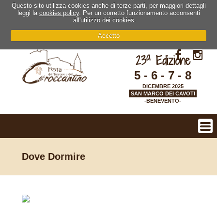
Questo sito utilizza cookies anche di terze parti, per maggiori dettagli
leggi la
cookies policy
. Per un corretto funzionamento acconsenti
all'utilizzo dei cookies.
Accetto
a
23
Edizione
5 - 6 - 7 - 8
DICEMBRE 2025
SAN MARCO DEI CAVOTI
-BENEVENTO-
Dove Dormire