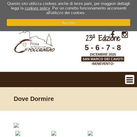
Questo sito utilizza cookies anche di terze parti, per maggiori dettagli
leggi la
cookies policy
. Per un corretto funzionamento acconsenti
all'utilizzo dei cookies.
Accetto
a
23
Edizione
5 - 6 - 7 - 8
DICEMBRE 2025
SAN MARCO DEI CAVOTI
-BENEVENTO-
Dove Dormire