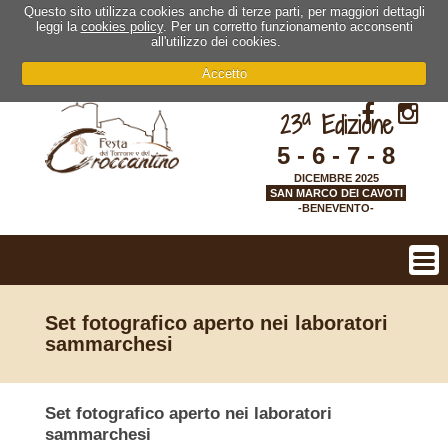
Questo sito utilizza cookies anche di terze parti, per maggiori dettagli
leggi la
cookies policy
. Per un corretto funzionamento acconsenti
all'utilizzo dei cookies.
Accetto
a
23
Edizione
5 - 6 - 7 - 8
DICEMBRE 2025
SAN MARCO DEI CAVOTI
-BENEVENTO-
Set fotografico aperto nei laboratori
sammarchesi
Set fotografico aperto nei laboratori
sammarchesi